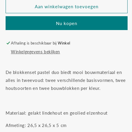
voor
voor
Grimm&#39;s
Grimm&#39;s
Aan winkelwagen toevoegen
blokkenset
blokkenset
pastel
pastel
Nu kopen
duo
duo
Afhaling is beschikbaar bij
Winkel
Winkelgegevens bekijken
De blokkenset pastel duo biedt mooi bouwmateriaal en
alles in tweevoud: twee verschillende basisvormen, twee
houtsoorten en twee bouwblokken per kleur.
Materiaal: gelakt lindehout en geolied elzenhout
Afmeting: 26,5 x 26,5 x 5 cm