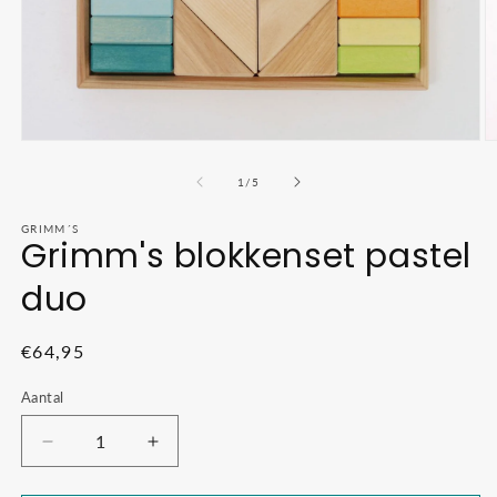
Media
M
1
2
openen
o
van
1
/
5
in
in
modaal
m
GRIMM´S
Grimm's blokkenset pastel
duo
Normale
€64,95
prijs
Aantal
Aantal
Aantal
verlagen
verhogen