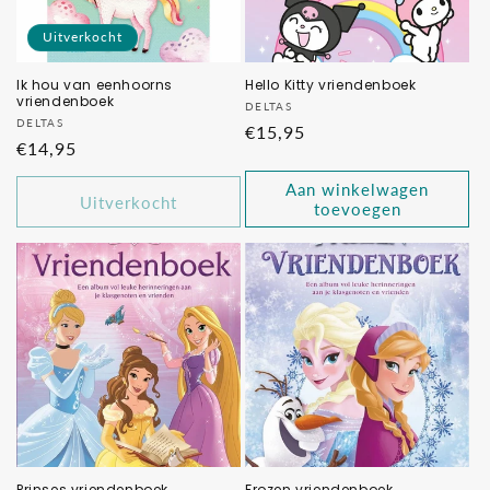
e
Uitverkocht
:
Ik hou van eenhoorns
Hello Kitty vriendenboek
vriendenboek
Verkoper:
DELTAS
Verkoper:
DELTAS
Normale
€15,95
Normale
€14,95
prijs
prijs
Aan winkelwagen
Uitverkocht
toevoegen
Prinses vriendenboek
Frozen vriendenboek