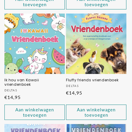
toevoegen
toevoegen
Ik hou van Kawaii
Fluffy friends vriendenboek
vriendenboek
Verkoper:
DELTAS
Verkoper:
DELTAS
Normale
€14,95
Normale
€14,95
prijs
prijs
Aan winkelwagen
Aan winkelwagen
toevoegen
toevoegen