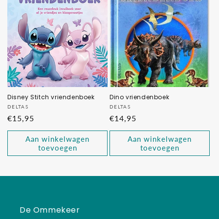
Disney Stitch vriendenboek
Dino vriendenboek
Verkoper:
Verkoper:
DELTAS
DELTAS
Normale
€15,95
Normale
€14,95
prijs
prijs
Aan winkelwagen
Aan winkelwagen
toevoegen
toevoegen
De Ommekeer