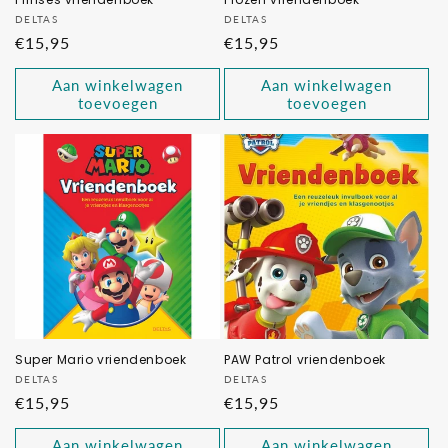
Verkoper:
Verkoper:
DELTAS
DELTAS
Normale
€15,95
Normale
€15,95
prijs
prijs
Aan winkelwagen
Aan winkelwagen
toevoegen
toevoegen
Super Mario vriendenboek
PAW Patrol vriendenboek
Verkoper:
Verkoper:
DELTAS
DELTAS
Normale
€15,95
Normale
€15,95
prijs
prijs
Aan winkelwagen
Aan winkelwagen