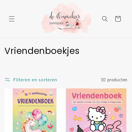
Meteen
naar de
content
Winkelwage
C
Vriendenboekjes
o
l
Filteren en sorteren
10 producten
l
e
c
t
i