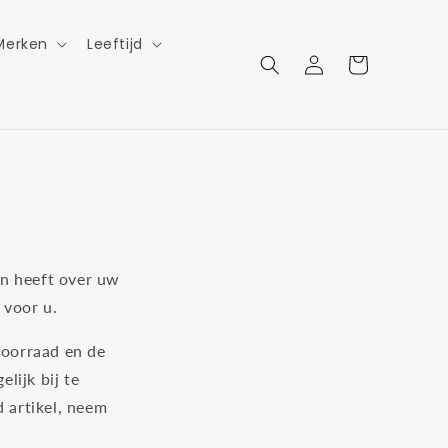
Merken
Leeftijd
Inloggen
Winkelwagen
en heeft over uw
 voor u.
voorraad en de
lijk bij te
d artikel, neem