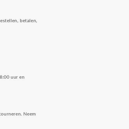
stellen, betalen,
8:00 uur en
etourneren. Neem