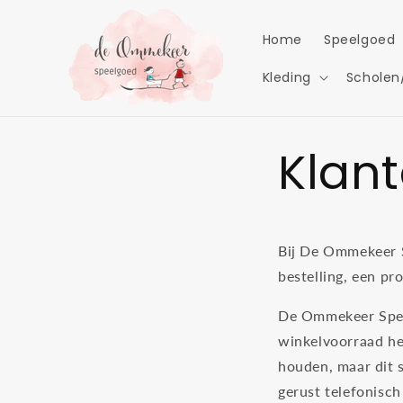
Meteen
naar de
content
Home
Speelgoed
Kleding
Scholen
Klan
Bij De Ommekeer S
bestelling, een pr
De Ommekeer Speel
winkelvoorraad het
houden, maar dit s
gerust telefonisc