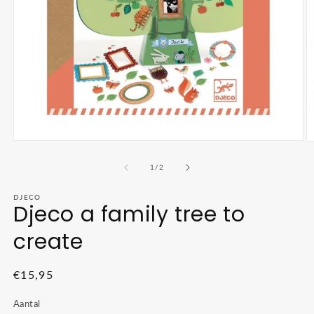
Media
M
1
2
openen
o
van
1
/
2
in
in
modaal
m
DJECO
Djeco a family tree to
create
Normale
€15,95
prijs
Aantal