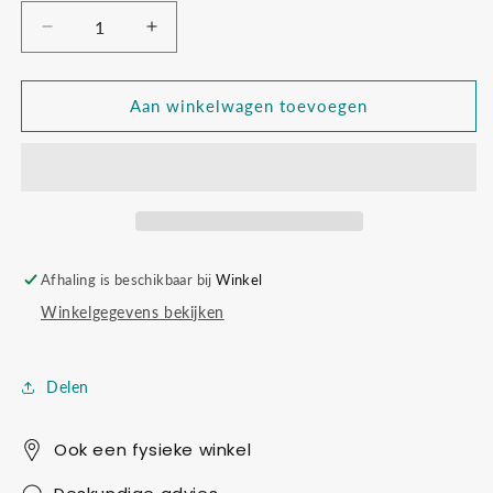
Aantal
Aantal
verlagen
verhogen
voor
voor
Djeco
Djeco
Aan winkelwagen toevoegen
a
a
family
family
tree
tree
to
to
create
create
Afhaling is beschikbaar bij
Winkel
Winkelgegevens bekijken
Delen
Ook een fysieke winkel