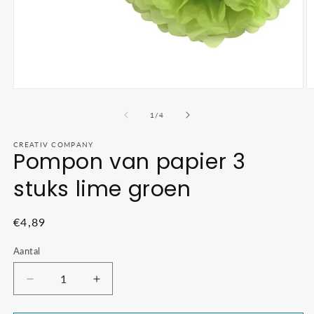
Media
M
1
2
openen
o
van
1
/
4
in
in
modaal
m
CREATIV COMPANY
Pompon van papier 3
stuks lime groen
Normale
€4,89
prijs
Aantal
Aantal
Aantal
verlagen
verhogen