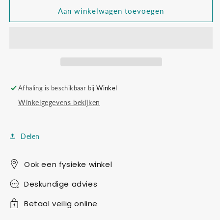
voor
voor
Pompon
Pompon
Aan winkelwagen toevoegen
van
van
papier
papier
3
3
stuks
stuks
lime
lime
groen
groen
Afhaling is beschikbaar bij
Winkel
Winkelgegevens bekijken
Delen
Ook een fysieke winkel
Deskundige advies
Betaal veilig online