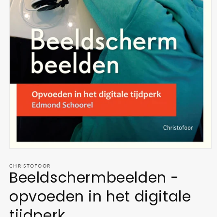
Media
1
openen
CHRISTOFOOR
Beeldschermbeelden -
in
modaal
opvoeden in het digitale
tijdperk