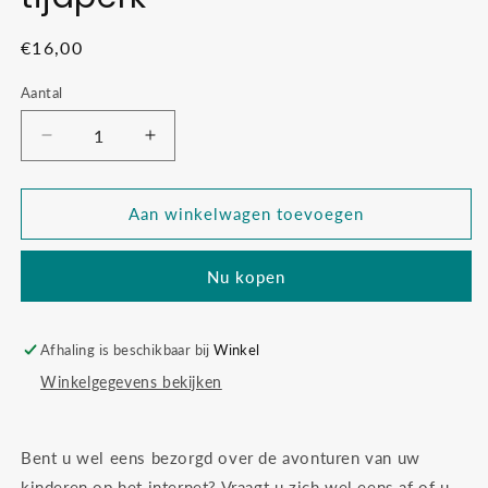
Normale
€16,00
prijs
Aantal
Aantal
Aantal
verlagen
verhogen
voor
voor
Beeldschermbeelden
Beeldschermbeelden
Aan winkelwagen toevoegen
-
-
opvoeden
opvoeden
Nu kopen
in
in
het
het
digitale
digitale
tijdperk
tijdperk
Afhaling is beschikbaar bij
Winkel
Winkelgegevens bekijken
Bent u wel eens bezorgd over de avonturen van uw
kinderen op het internet? Vraagt u zich wel eens af of u