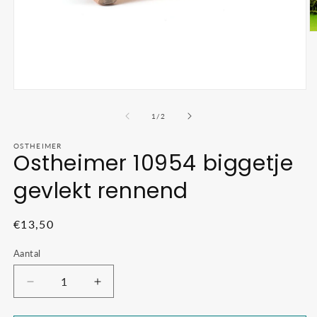
M
2
o
in
m
Media
1
openen
van
1
/
2
in
modaal
OSTHEIMER
Ostheimer 10954 biggetje
gevlekt rennend
Normale
€13,50
prijs
Aantal
Aantal
Aantal
verlagen
verhogen