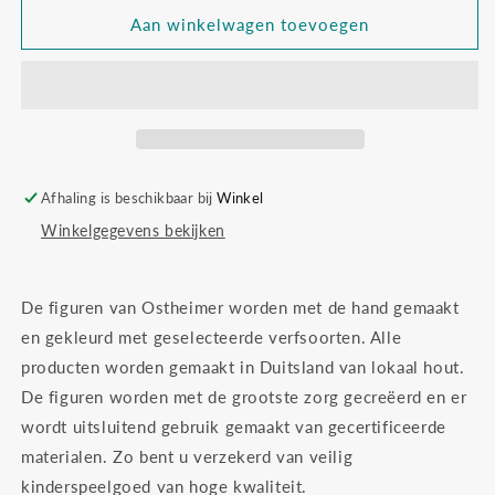
voor
voor
Ostheimer
Ostheimer
Aan winkelwagen toevoegen
10954
10954
biggetje
biggetje
gevlekt
gevlekt
rennend
rennend
Afhaling is beschikbaar bij
Winkel
Winkelgegevens bekijken
De figuren van Ostheimer worden met de hand gemaakt
en gekleurd met geselecteerde verfsoorten. Alle
producten worden gemaakt in Duitsland van lokaal hout.
De figuren worden met de grootste zorg gecreëerd en er
wordt uitsluitend gebruik gemaakt van gecertificeerde
materialen. Zo bent u verzekerd van veilig
kinderspeelgoed van hoge kwaliteit.