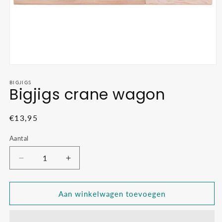
Media
1
openen
BIGJIGS
Bigjigs crane wagon
in
modaal
Normale
€13,95
prijs
Aantal
Aantal
Aantal
verlagen
verhogen
voor
voor
Bigjigs
Bigjigs
Aan winkelwagen toevoegen
crane
crane
wagon
wagon