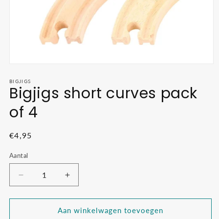
Media
1
openen
BIGJIGS
Bigjigs short curves pack
in
modaal
of 4
Normale
€4,95
prijs
Aantal
Aantal
Aantal
verlagen
verhogen
voor
voor
Bigjigs
Bigjigs
Aan winkelwagen toevoegen