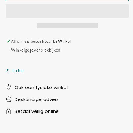
short
short
curves
curves
pack
pack
of
of
4
4
Afhaling is beschikbaar bij
Winkel
Winkelgegevens bekijken
Delen
Ook een fysieke winkel
Deskundige advies
Betaal veilig online