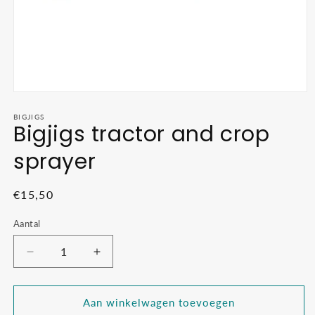
Media
1
openen
BIGJIGS
Bigjigs tractor and crop
in
modaal
sprayer
Normale
€15,50
prijs
Aantal
Aantal
Aantal
verlagen
verhogen
voor
voor
Bigjigs
Bigjigs
Aan winkelwagen toevoegen