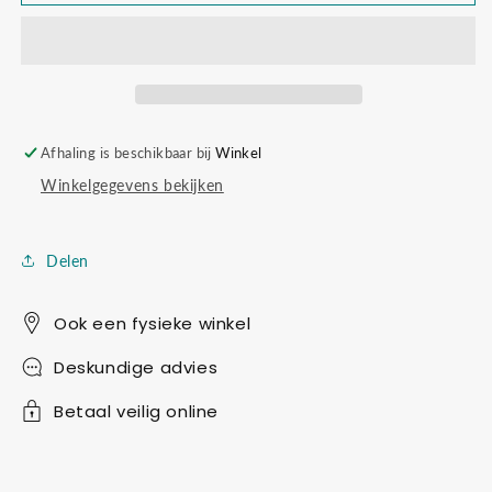
tractor
tractor
and
and
crop
crop
sprayer
sprayer
Afhaling is beschikbaar bij
Winkel
Winkelgegevens bekijken
Delen
Ook een fysieke winkel
Deskundige advies
Betaal veilig online