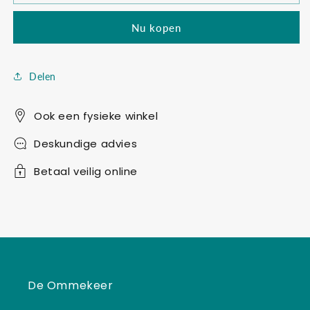
7237
7237
grote
grote
Nu kopen
muur
muur
met
met
doorgang
doorgang
en
en
Delen
raam
raam
Ook een fysieke winkel
Deskundige advies
Betaal veilig online
De Ommekeer