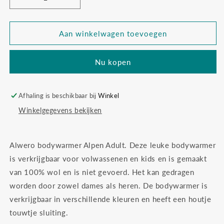
Aantal
Aantal
verlagen
verhogen
voor
voor
Bodywarmer
Bodywarmer
Aan winkelwagen toevoegen
alpen
alpen
adult
adult
Nu kopen
donkerblauw
donkerblauw
Afhaling is beschikbaar bij
Winkel
Winkelgegevens bekijken
Alwero bodywarmer Alpen Adult. Deze leuke bodywarmer
is verkrijgbaar voor volwassenen en kids en is gemaakt
van 100% wol en is niet gevoerd. Het kan gedragen
worden door zowel dames als heren. De bodywarmer is
verkrijgbaar in verschillende kleuren en heeft een houtje
touwtje sluiting.