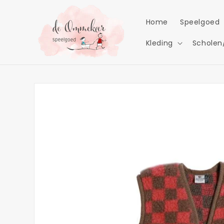
Meteen
naar de
content
Home
Speelgoed
Kleding
Scholen
Ga direct naar
productinformatie