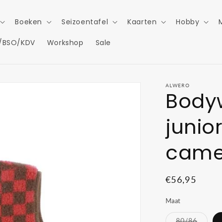
Boeken
Seizoentafel
Kaarten
Hobby
/BSO/KDV
Workshop
Sale
ALWERO
Body
junior
came
Normale
€56,95
prijs
Maat
Variant
80/86