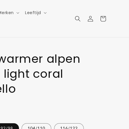
Merken
Leeftijd
Inloggen
Winkelwagen
warmer alpen
 light coral
llo
92/98
104/110
116/122