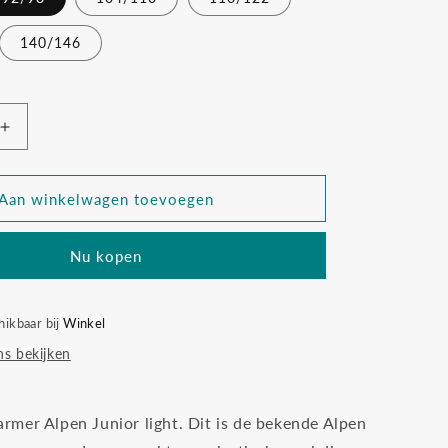
kocht
ant
140/146
kbaar
erkocht
hikbaar
Aantal
verhogen
voor
r
Bodywarmer
Aan winkelwagen toevoegen
alpen
junior
Nu kopen
light
coral
camello
hikbaar bij
Winkel
s bekijken
mer Alpen Junior light. Dit is de bekende Alpen