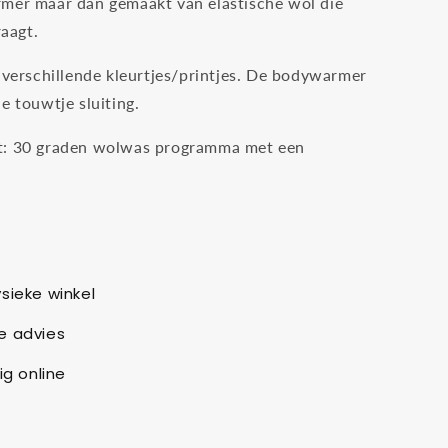
mer maar dan gemaakt van elastische wol die
raagt.
n verschillende kleurtjes/printjes. De bodywarmer
e touwtje sluiting.
t: 30 graden wolwas programma met een
sieke winkel
e advies
ig online