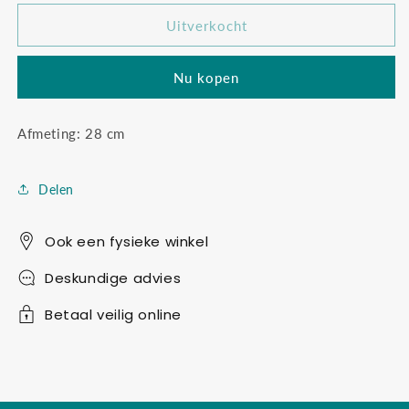
voor
voor
Cow
Cow
Uitverkocht
Casper
Casper
Nu kopen
Afmeting: 28 cm
Delen
Ook een fysieke winkel
Deskundige advies
Betaal veilig online