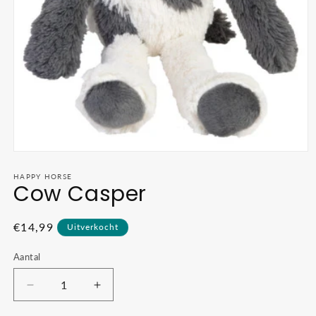
Media
1
openen
HAPPY HORSE
Cow Casper
in
modaal
Normale
€14,99
Uitverkocht
prijs
Aantal
Aantal
Aantal
verlagen
verhogen