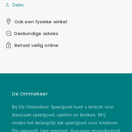
Delen
Ook een fysieke winkel
Deskundige advies
Betaal veilig online
De Ommekeer
Bij De Ommekeer Speelgoed kunt u terecht voor
duurzaam speelgoed, spellen en boeken. Wij
vinden het belangrijk dat speelgoed voor kinderen
fijn aanvoelt, lang meegaat, duurzaam geproduceerd