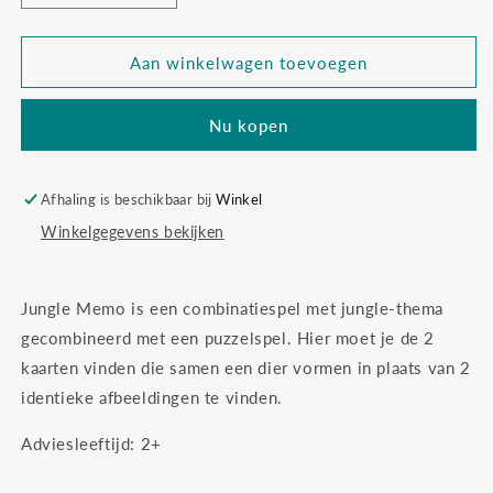
verlagen
verhogen
voor
voor
Djeco
Djeco
Aan winkelwagen toevoegen
memo
memo
jungle
jungle
Nu kopen
Afhaling is beschikbaar bij
Winkel
Winkelgegevens bekijken
Jungle Memo is een combinatiespel met jungle-thema
gecombineerd met een puzzelspel. Hier moet je de 2
kaarten vinden die samen een dier vormen in plaats van 2
identieke afbeeldingen te vinden.
Adviesleeftijd: 2+