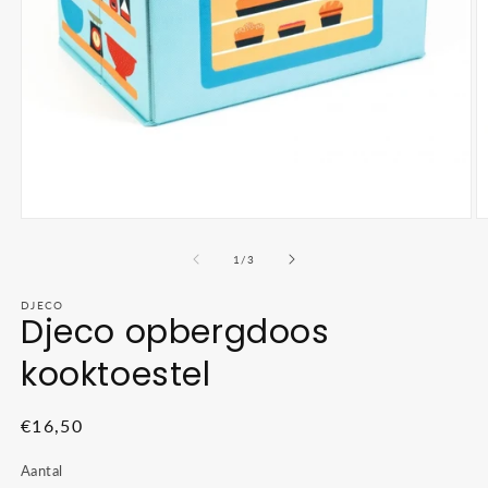
Media
M
1
2
openen
o
van
1
/
3
in
in
modaal
m
DJECO
Djeco opbergdoos
kooktoestel
Normale
€16,50
prijs
Aantal