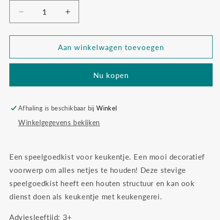
Aantal
Aantal
verlagen
verhogen
voor
voor
Djeco
Djeco
Aan winkelwagen toevoegen
opbergdoos
opbergdoos
kooktoestel
kooktoestel
Nu kopen
Afhaling is beschikbaar bij
Winkel
Winkelgegevens bekijken
Een speelgoedkist voor keukentje. Een mooi decoratief
voorwerp om alles netjes te houden! Deze stevige
speelgoedkist heeft een houten structuur en kan ook
dienst doen als keukentje met keukengerei.
Adviesleeftijd: 3+