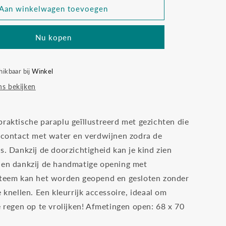
Djeco
Aan winkelwagen toevoegen
paraplu
gezichten
Nu kopen
hikbaar bij
Winkel
s bekijken
praktische paraplu geïllustreerd met gezichten die
j contact met water en verdwijnen zodra de
s. Dankzij de doorzichtigheid kan je kind zien
 en dankzij de handmatige opening met
steem kan het worden geopend en gesloten zonder
e knellen. Een kleurrijk accessoire, ideaal om
e regen op te vrolijken! Afmetingen open: 68 x 70
.