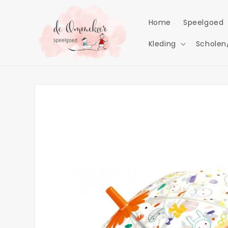
Meteen
naar de
content
Home
Speelgoed
Kleding
Scholen
Ga direct naar
productinformatie