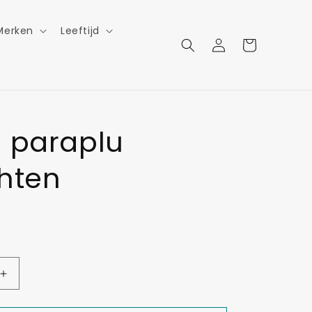
Merken
Leeftijd
Inloggen
Winkelwagen
 paraplu
hten
Aantal
verhogen
voor