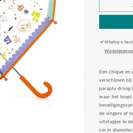
Djeco
paraplu
gezichten
Afhaling is besc
Winkelgegeven
Een chique en 
verschijnen bi
paraplu droog i
waar het loopt
beveiligingssy
de vingers af t
uitstapjes in d
cm in diameter