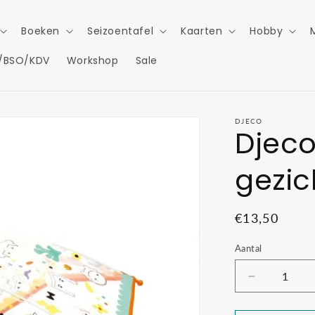
Boeken
Seizoentafel
Kaarten
Hobby
/BSO/KDV
Workshop
Sale
DJECO
Djeco
gezic
Normale
€13,50
prijs
Aantal
Aantal
verlagen
voor