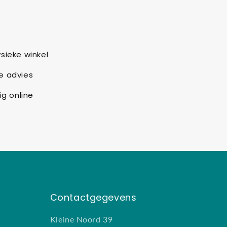
sieke winkel
e advies
ig online
Contactgegevens
Kleine Noord 39