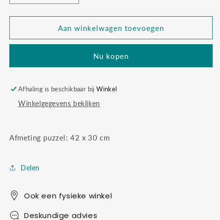
verlagen
verhogen
voor
voor
Djeco
Djeco
Aan winkelwagen toevoegen
puzzel
puzzel
toekan
toekan
Nu kopen
Afhaling is beschikbaar bij
Winkel
Winkelgegevens bekijken
Afmeting puzzel: 42 x 30 cm
Delen
Ook een fysieke winkel
Deskundige advies