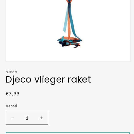
Media
1
openen
DJECO
Djeco vlieger raket
in
modaal
Normale
€7,99
prijs
Aantal
Aantal
Aantal
verlagen
verhogen
voor
voor