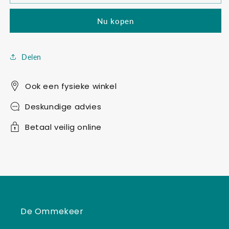
blox
blox
turn
turn
Nu kopen
me
me
roze
roze
Delen
Ook een fysieke winkel
Deskundige advies
Betaal veilig online
De Ommekeer