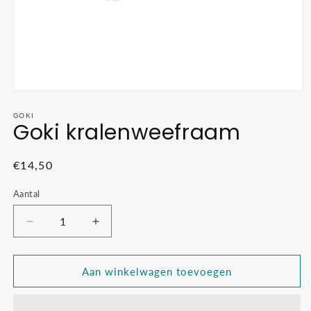
Media
1
openen
GOKI
Goki kralenweefraam
in
modaal
Normale
€14,50
prijs
Aantal
Aantal
Aantal
verlagen
verhogen
voor
voor
Goki
Goki
Aan winkelwagen toevoegen
kralenweefraam
kralenweefraam