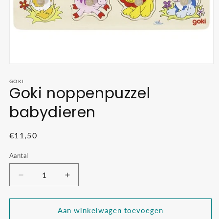
Media
1
openen
GOKI
Goki noppenpuzzel
in
modaal
babydieren
Normale
€11,50
prijs
Aantal
Aantal
Aantal
verlagen
verhogen
voor
voor
Goki
Goki
Aan winkelwagen toevoegen