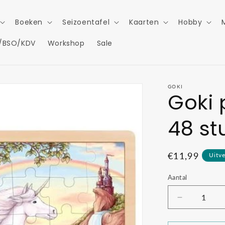
Boeken
Seizoentafel
Kaarten
Hobby
/BSO/KDV
Workshop
Sale
GOKI
Goki 
48 st
Normale
€11,99
Uitv
prijs
Aantal
Aantal
verlagen
voor