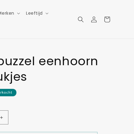
Merken
Leeftijd
Inloggen
Winkelwagen
puzzel eenhoorn
ukjes
erkocht
Aantal
verhogen
voor