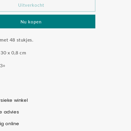
Goki
Uitverkocht
puzzel
eenhoorn
Nu kopen
48
stukjes
met 48 stukjes.
 30 x 0,8 cm
 3+
sieke winkel
e advies
ig online