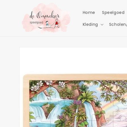
Meteen
naar de
content
Home
Speelgoed
Kleding
Scholen
Ga direct naar
productinformatie