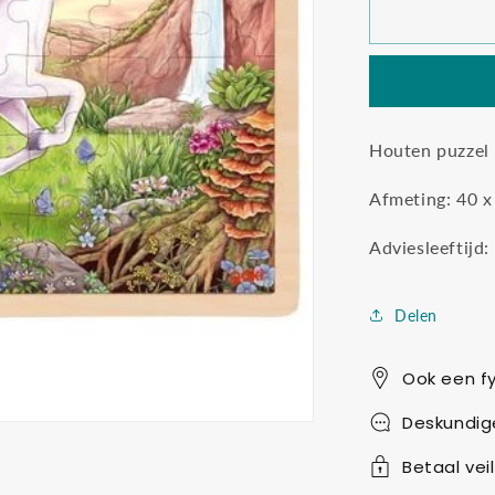
Goki
puzzel
eenhoorn
48
stukjes
Houten puzzel 
Afmeting: 40 x
Adviesleeftijd:
Delen
Ook een fy
Deskundig
Betaal veil