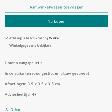
voor
voor
Goki
Goki
Aan winkelwagen toevoegen
vang
vang
de
de
Nu kopen
bal
bal
Afhaling is beschikbaar bij
Winkel
Winkelgegevens bekijken
Houten vangspelletje
In de varianten rood gestipt en blauw gestreept
Afmetingen: 3.5 x 3.5 x 3.5 cm
Adviesleeftijd: 4+
Delen