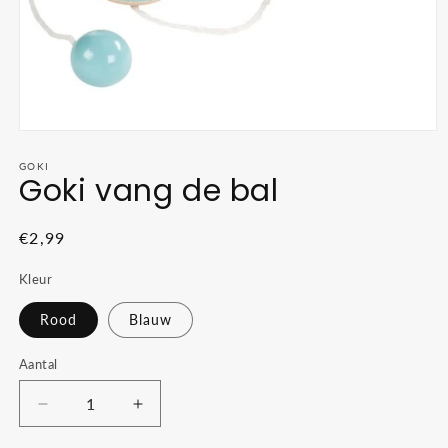
Media
1
openen
GOKI
Goki vang de bal
in
modaal
Normale
€2,99
prijs
Kleur
Rood
Blauw
Aantal
Aantal
Aantal
verlagen
verhogen