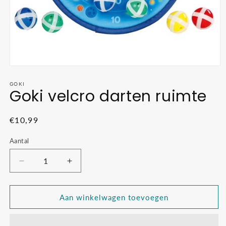
Media
1
openen
GOKI
Goki velcro darten ruimte
in
modaal
Normale
€10,99
prijs
Aantal
Aantal
Aantal
verlagen
verhogen
voor
voor
Goki
Goki
Aan winkelwagen toevoegen
velcro
velcro
darten
darten