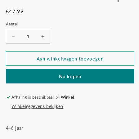
Normale
€47,99
prijs
Aantal
Aantal
Aantal
verlagen
verhogen
voor
voor
Goober
Goober
Aan winkelwagen toevoegen
het
het
monster
monster
Nu kopen
cape
cape
Afhaling is beschikbaar bij
Winkel
Winkelgegevens bekijken
4-6 jaar