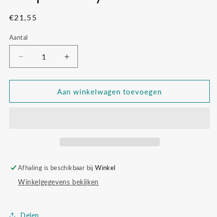
Normale
€21,55
prijs
Aantal
Aantal
Aantal
verlagen
verhogen
voor
voor
Grapat
Grapat
Aan winkelwagen toevoegen
Baby
Baby
Sticks
Sticks
Afhaling is beschikbaar bij
Winkel
Winkelgegevens bekijken
Delen