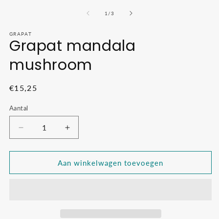
in
2
modaal
o
van
1
/
3
in
m
GRAPAT
Grapat mandala
mushroom
Normale
€15,25
prijs
Aantal
Aantal
Aantal
verlagen
verhogen
voor
voor
Grapat
Grapat
Aan winkelwagen toevoegen
mandala
mandala
mushroom
mushroom