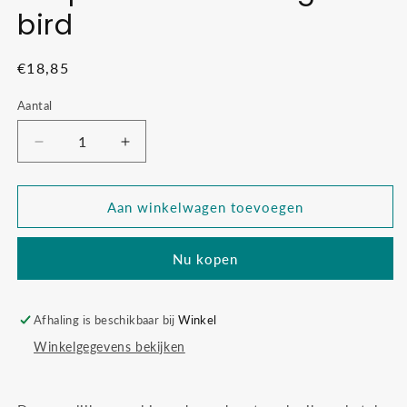
bird
Normale
€18,85
prijs
Aantal
Aantal
Aantal
verlagen
verhogen
voor
voor
Grapat
Grapat
Aan winkelwagen toevoegen
mellow
mellow
orange
orange
Nu kopen
bird
bird
Afhaling is beschikbaar bij
Winkel
Winkelgegevens bekijken