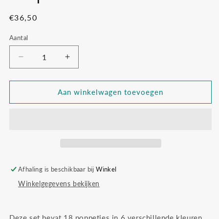
Normale
€36,50
prijs
Aantal
Aantal
Aantal
verlagen
verhogen
voor
voor
Grapat
Grapat
Aan winkelwagen toevoegen
sticks
sticks
Afhaling is beschikbaar bij
Winkel
Winkelgegevens bekijken
Deze set bevat 18 poppetjes in 6 verschillende kleuren,