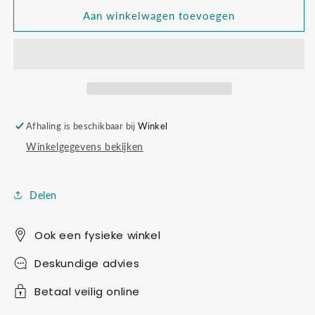
voor
voor
Green
Green
Aan winkelwagen toevoegen
planet
planet
explorers
explorers
Kiki&#39;s
Kiki&#39;s
boomhut
boomhut
Afhaling is beschikbaar bij
Winkel
Winkelgegevens bekijken
Delen
Ook een fysieke winkel
Deskundige advies
Betaal veilig online