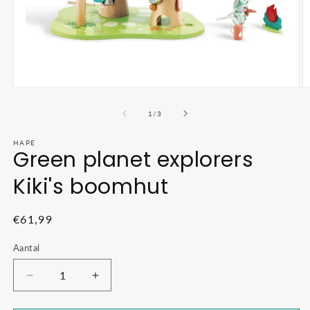
Media
M
1
2
openen
o
van
1
/
3
in
in
modaal
m
HAPE
Green planet explorers
Kiki's boomhut
Normale
€61,99
prijs
Aantal
Aantal
Aantal
verlagen
verhogen