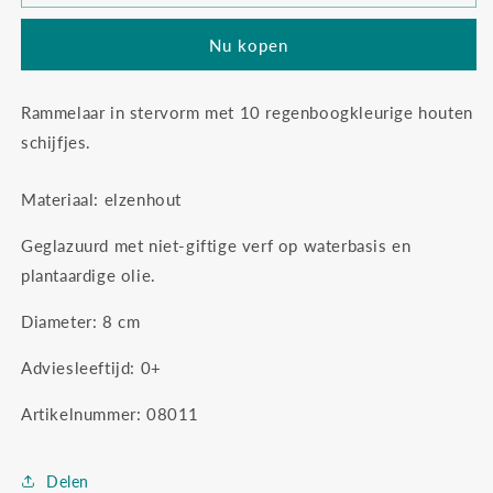
´s
´s
regenboog
regenboog
Nu kopen
ster
ster
Rammelaar in stervorm met 10 regenboogkleurige houten
schijfjes.
Materiaal: elzenhout
Geglazuurd met niet-giftige verf op waterbasis en
plantaardige olie.
Diameter: 8 cm
Adviesleeftijd: 0+
Artikelnummer: 08011
Delen