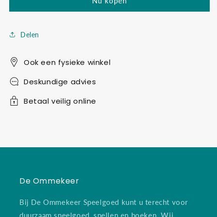
Nu kopen
haai
haai
Delen
Ook een fysieke winkel
Deskundige advies
Betaal veilig online
De Ommekeer
Bij De Ommekeer Speelgoed kunt u terecht voor
duurzaam speelgoed, spellen en boeken. Wij