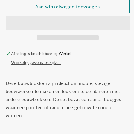
voor
voor
Grimm&#39;s
Grimm&#39;s
Aan winkelwagen toevoegen
gigantische
gigantische
bouwblokken
bouwblokken
Afhaling is beschikbaar bij
Winkel
Winkelgegevens bekijken
Deze bouwblokken zijn ideaal om mooie, stevige
bouwwerken te maken en leuk om te combineren met
andere bouwblokken. De set bevat een aantal boogjes
waarmee poorten of ramen mee gebouwd kunnen
worden.