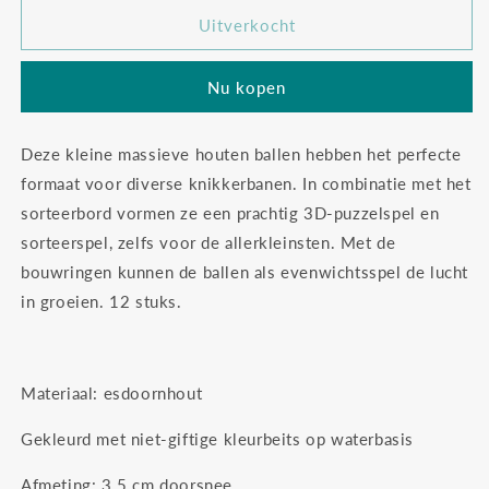
voor
voor
Grimm&#39;s
Grimm&#39;s
Uitverkocht
kleine
kleine
ballen
ballen
Nu kopen
regenboog
regenboog
Deze kleine massieve houten ballen hebben het perfecte
formaat voor diverse knikkerbanen. In combinatie met het
sorteerbord vormen ze een prachtig 3D-puzzelspel en
sorteerspel, zelfs voor de allerkleinsten. Met de
bouwringen kunnen de ballen als evenwichtsspel de lucht
in groeien. 12 stuks.
Materiaal: esdoornhout
Gekleurd met niet-giftige kleurbeits op waterbasis
Afmeting: 3.5 cm doorsnee