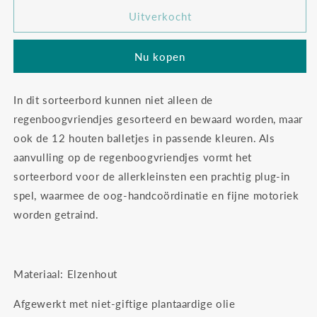
voor
voor
Grimm&#39;s
Grimm&#39;s
Uitverkocht
sorteerbord
sorteerbord
regenboog
regenboog
Nu kopen
In dit sorteerbord kunnen niet alleen de
regenboogvriendjes gesorteerd en bewaard worden, maar
ook de 12 houten balletjes in passende kleuren. Als
aanvulling op de regenboogvriendjes vormt het
sorteerbord voor de allerkleinsten een prachtig plug-in
spel, waarmee de oog-handcoördinatie en fijne motoriek
worden getraind.
Materiaal: Elzenhout
Afgewerkt met niet-giftige plantaardige olie