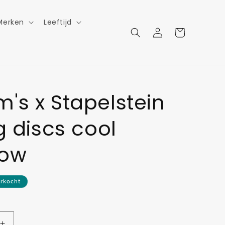
Merken
Leeftijd
Inloggen
Winkelwagen
's x Stapelstein
ng discs cool
bow
erkocht