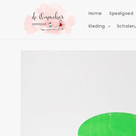
Meteen
naar de
content
Home
Speelgoed
Kleding
Scholen
Ga direct naar
productinformatie