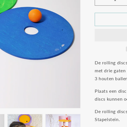
Aantal
verlagen
voor
Grimm&#39
x
Stapelstein
rolling
discs
cool
rainbow
De rolling disc
met drie gaten 
3 houten balle
Plaats een disc
discs kunnen 
De rolling dis
Stapelstein.