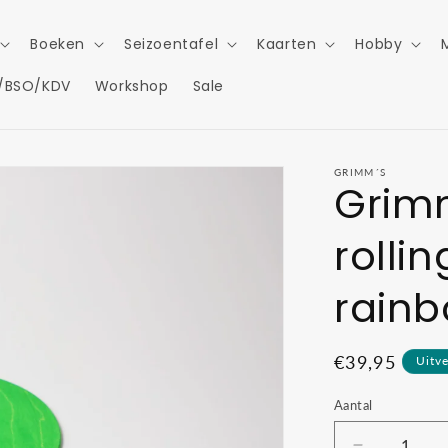
Boeken
Seizoentafel
Kaarten
Hobby
/BSO/KDV
Workshop
Sale
GRIMM´S
Grimm
rolli
rain
Normale
€39,95
Uitv
prijs
Aantal