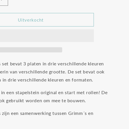
Aantal
verhogen
voor
;s
Grimm&#39;s
Uitverkocht
x
Stapelstein
rolling
discs
cool
rainbow
s set bevat 3 platen in drie verschillende kleuren
erin van verschillende grootte. De set bevat ook
n in drie verschillende kleuren en formaten.
 in een stapelstein original en start met rollen! De
ook gebruikt worden om mee te bouwen.
cs zijn een samenwerking tussen Grimm´s en