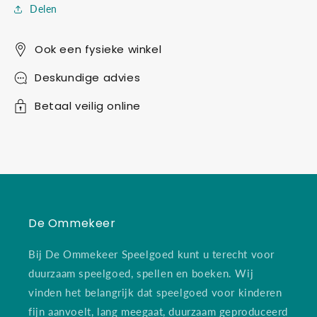
Delen
Ook een fysieke winkel
Deskundige advies
Betaal veilig online
De Ommekeer
Bij De Ommekeer Speelgoed kunt u terecht voor
duurzaam speelgoed, spellen en boeken. Wij
vinden het belangrijk dat speelgoed voor kinderen
fijn aanvoelt, lang meegaat, duurzaam geproduceerd