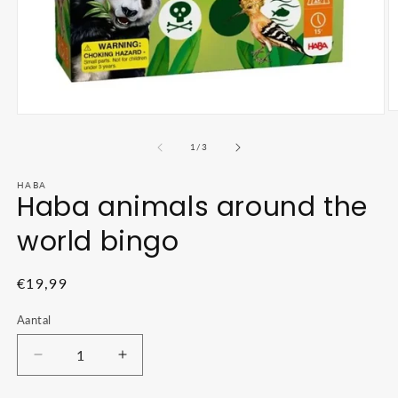
M
Media
2
1
o
openen
van
1
/
3
in
in
m
modaal
HABA
Haba animals around the
world bingo
Normale
€19,99
prijs
Aantal
Aantal
Aantal
verlagen
verhogen