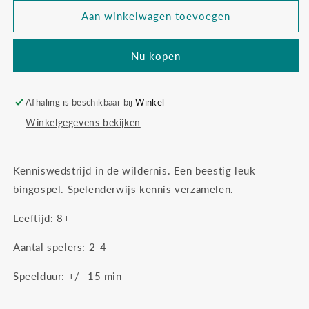
voor
voor
Haba
Haba
Aan winkelwagen toevoegen
animals
animals
around
around
Nu kopen
the
the
world
world
bingo
bingo
Afhaling is beschikbaar bij
Winkel
Winkelgegevens bekijken
Kenniswedstrijd in de wildernis. Een beestig leuk
bingospel. Spelenderwijs kennis verzamelen.
Leeftijd: 8+
Aantal spelers: 2-4
Speelduur: +/- 15 min