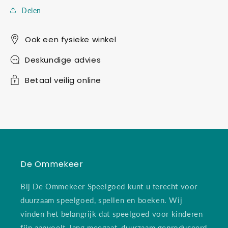
Delen
Ook een fysieke winkel
Deskundige advies
Betaal veilig online
De Ommekeer
Bij De Ommekeer Speelgoed kunt u terecht voor
duurzaam speelgoed, spellen en boeken. Wij
vinden het belangrijk dat speelgoed voor kinderen
fijn aanvoelt, lang meegaat, duurzaam geproduceerd