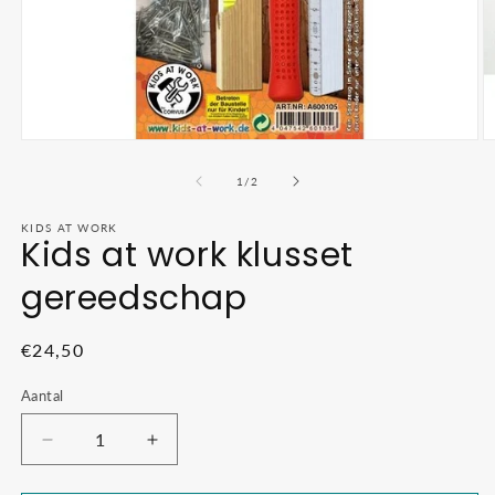
Media
M
1
2
openen
o
van
1
/
2
in
in
modaal
m
KIDS AT WORK
Kids at work klusset
gereedschap
Normale
€24,50
prijs
Aantal
Aantal
Aantal
verlagen
verhogen