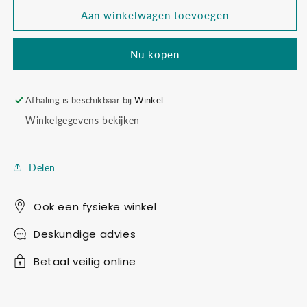
voor
voor
Kids
Kids
Aan winkelwagen toevoegen
at
at
work
work
Nu kopen
klusset
klusset
gereedschap
gereedschap
Afhaling is beschikbaar bij
Winkel
Winkelgegevens bekijken
Delen
Ook een fysieke winkel
Deskundige advies
Betaal veilig online