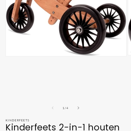
M
Media
2
1
o
openen
in
in
m
modaal
van
1
/
4
KINDERFEETS
Kinderfeets 2-in-1 houten