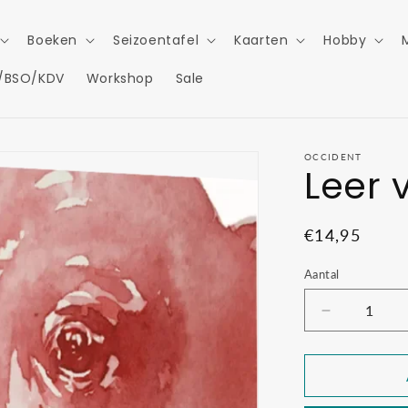
Boeken
Seizoentafel
Kaarten
Hobby
/BSO/KDV
Workshop
Sale
OCCIDENT
Leer 
Normale
€14,95
prijs
Aantal
Aantal
verlagen
voor
Leer
voelen!