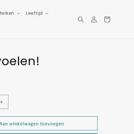
Merken
Leeftijd
Inloggen
Winkelwagen
voelen!
Aantal
verhogen
voor
Leer
Aan winkelwagen toevoegen
voelen!