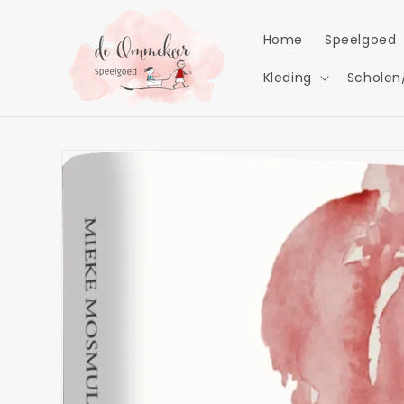
Meteen
naar de
content
Home
Speelgoed
Kleding
Scholen
Ga direct naar
productinformatie