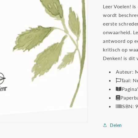
Leer Voelen! i
wordt beschrev
eerste schrede
onwaarheid. Le
antwoord op ee
kritisch op wa
Denken! is dit
Auteur: 
Taal: N
Pagina
Paperb
ISBN: 
Delen