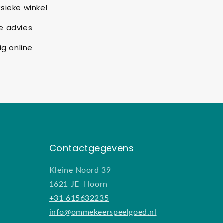
sieke winkel
e advies
ig online
Contactgegevens
Kleine Noord 39
1621 JE Hoorn
+31 615632235
info@ommekeerspeelgoed.nl