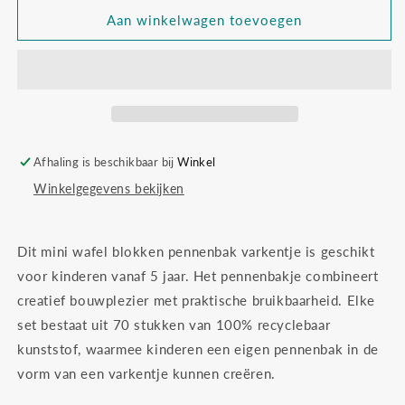
voor
voor
Marioinex
Marioinex
Aan winkelwagen toevoegen
mini
mini
waffle
waffle
desk
desk
organiser
organiser
pig
pig
Afhaling is beschikbaar bij
Winkel
Winkelgegevens bekijken
Dit mini wafel blokken pennenbak varkentje is geschikt
voor kinderen vanaf 5 jaar. Het pennenbakje combineert
creatief bouwplezier met praktische bruikbaarheid. Elke
set bestaat uit 70 stukken van 100% recyclebaar
kunststof, waarmee kinderen een eigen pennenbak in de
vorm van een varkentje kunnen creëren.