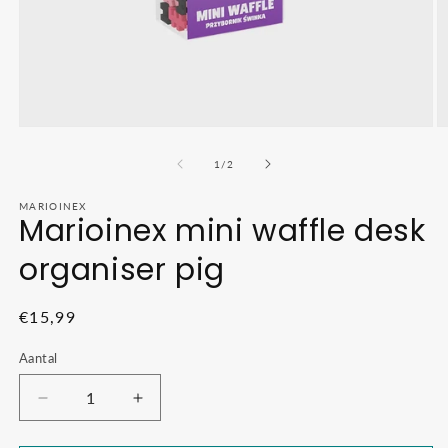
Media
M
1
2
openen
o
van
1
/
2
in
in
modaal
m
MARIOINEX
Marioinex mini waffle desk
organiser pig
Normale
€15,99
prijs
Aantal
Aantal
Aantal
verlagen
verhogen