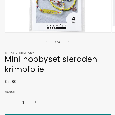
Media
M
1
2
openen
o
van
1
/
4
in
in
modaal
m
CREATIV COMPANY
Mini hobbyset sieraden
krimpfolie
Normale
€5,80
prijs
Aantal
Aantal
Aantal
verlagen
verhogen