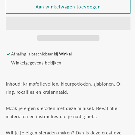
voor
voor
Mini
Mini
Aan winkelwagen toevoegen
hobbyset
hobbyset
sieraden
sieraden
krimpfolie
krimpfolie
Afhaling is beschikbaar bij
Winkel
Winkelgegevens bekijken
Inhoud: krimpfolievellen, kleurpotloden, sjablonen, O-
ring, rocailles en kralennaald.
Maak je eigen sieraden met deze miniset. Bevat alle
materialen en instructies die je nodig hebt.
Wil je je eigen sieraden maken? Dan is deze creatieve