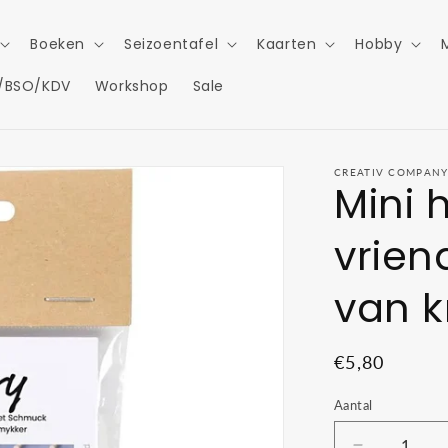
Boeken
Seizoentafel
Kaarten
Hobby
/BSO/KDV
Workshop
Sale
CREATIV COMPAN
Mini 
vrien
van k
Normale
€5,80
prijs
Aantal