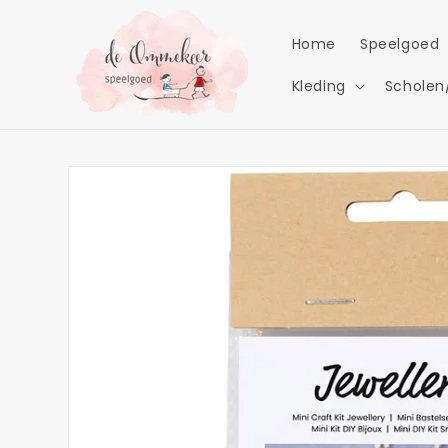
Meteen
naar de
content
Home
Speelgoed
Kleding
Scholen
Ga direct naar
productinformatie