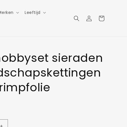
Merken
Leeftijd
Inloggen
Winkelwagen
Y
hobbyset sieraden
dschapskettingen
rimpfolie