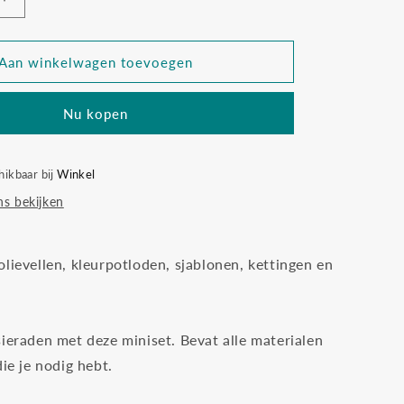
Aantal
verhogen
voor
Mini
Aan winkelwagen toevoegen
hobbyset
sieraden
Nu kopen
pskettingen
vriendschapskettingen
van
krimpfolie
hikbaar bij
Winkel
s bekijken
lievellen, kleurpotloden, sjablonen, kettingen en
sieraden met deze miniset. Bevat alle materialen
die je nodig hebt.