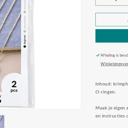
Aantal
verlagen
voor
Mini
hobbyset
sieraden
vriendscha
van
krimpfolie
Afhaling is besc
Winkelgegeven
Inhoud: krimpfo
O-ringen.
Maak je eigen 
en instructies 