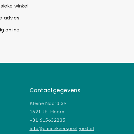
sieke winkel
e advies
ig online
Contactgegevens
Kleine Noord 39
1621 JE Hoorn
+31 615632235
info@ommekeerspeelgoed.nl