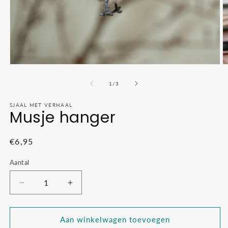
Media
M
1
2
openen
o
van
1
/
3
in
in
modaal
m
SJAAL MET VERHAAL
Musje hanger
Normale
€6,95
prijs
Aantal
Aantal
Aantal
verlagen
verhogen
voor
voor
Musje
Musje
Aan winkelwagen toevoegen