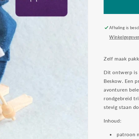
ski
´s
Afhaling is besc
Winkelgegeven
Zelf maak pakk
Dit ontwerp is
Beskow. Een pr
avonturen bele
rondgebreid tric
stevig staan do
Inhoud:
patroon m