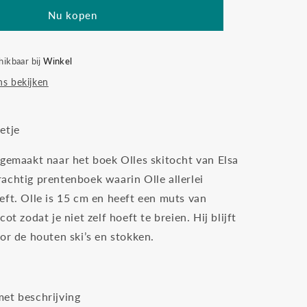
ski
Nu kopen
´s
hikbaar bij
Winkel
s bekijken
etje
 gemaakt naar het boek Olles skitocht van Elsa
achtig prentenboek waarin Olle allerlei
eft. Olle is 15 cm en heeft een muts van
ot zodat je niet zelf hoeft te breien. Hij blijft
or de houten ski’s en stokken.
et beschrijving