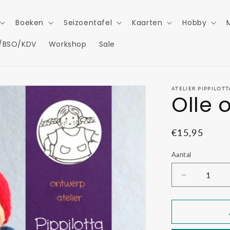
Boeken
Seizoentafel
Kaarten
Hobby
/BSO/KDV
Workshop
Sale
ATELIER PIPPILOTT
Olle o
Normale
€15,95
prijs
Aantal
Aantal
verlagen
voor
Olle
op