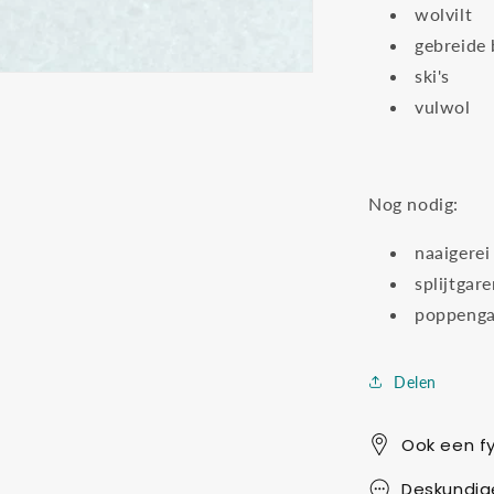
wolvilt
gebreide 
ski's
vulwol
Nog nodig:
naaigerei
splijtgar
poppenga
Delen
Ook een fy
Deskundig