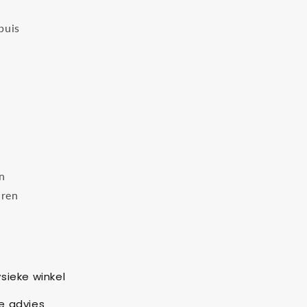
buis
en
ren
sieke winkel
e advies