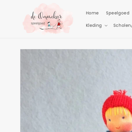
Meteen
naar de
content
Home
Speelgoed
Kleding
Scholen
Ga direct naar
productinformatie