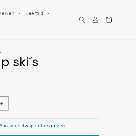
Merken
Leeftijd
Inloggen
Winkelwagen
A
p ski´s
Aantal
verhogen
voor
Olle
Aan winkelwagen toevoegen
op