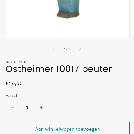
M
Media
2
1
o
openen
van
1
/
3
in
in
m
modaal
OSTHEIMER
Ostheimer 10017 peuter
Normale
€16,50
prijs
Aantal
Aantal
Aantal
verlagen
verhogen
voor
voor
Ostheimer
Ostheimer
Aan winkelwagen toevoegen