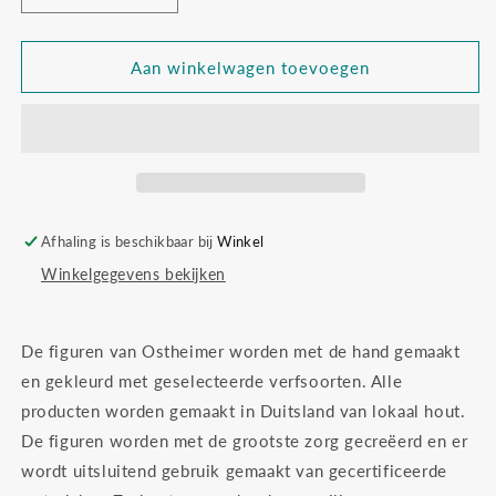
verlagen
verhogen
voor
voor
Ostheimer
Ostheimer
Aan winkelwagen toevoegen
1046
1046
Sint
Sint
Bernard
Bernard
hond
hond
klein
klein
hoofd
hoofd
naar
naar
Afhaling is beschikbaar bij
Winkel
beneden
beneden
Winkelgegevens bekijken
De figuren van Ostheimer worden met de hand gemaakt
en gekleurd met geselecteerde verfsoorten. Alle
producten worden gemaakt in Duitsland van lokaal hout.
De figuren worden met de grootste zorg gecreëerd en er
wordt uitsluitend gebruik gemaakt van gecertificeerde