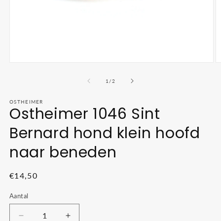
Media
M
1
2
openen
o
van
1
/
2
in
in
modaal
m
OSTHEIMER
Ostheimer 1046 Sint
Bernard hond klein hoofd
naar beneden
Normale
€14,50
prijs
Aantal
Aantal
Aantal