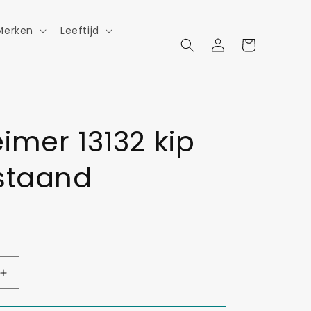
Merken
Leeftijd
Inloggen
Winkelwagen
imer 13132 kip
staand
Aantal
verhogen
voor