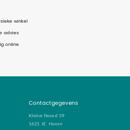
sieke winkel
e advies
ig online
Contactgegevens
Kleine Noord 39
1621 JE Hoorn