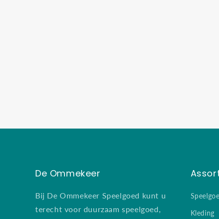
De Ommekeer
Assor
Bij De Ommekeer Speelgoed kunt u
Speelgo
terecht voor duurzaam speelgoed,
Kleding