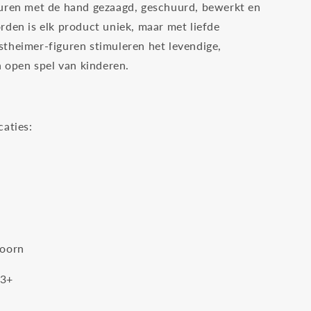
uren met de hand gezaagd, geschuurd, bewerkt en
rden is elk product uniek, maar met liefde
theimer-figuren stimuleren het levendige,
n open spel van kinderen.
caties:
doorn
 3+